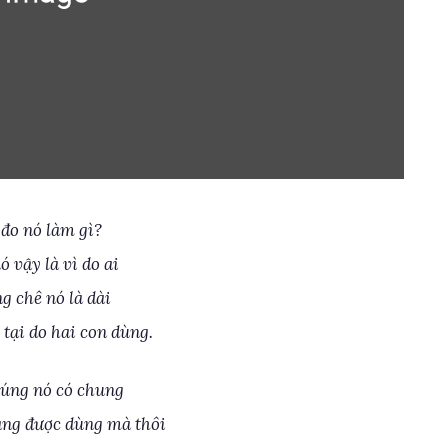
 đo nó làm gì?
ó vậy là vì do ai
g chê nó là dài
tại do hai con dùng.
úng nó có chung
áng được dùng mà thôi