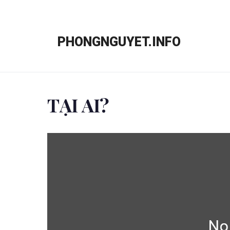
Chuyển
đến
PHONGNGUYET.INFO
nội
dung
TẠI AI?