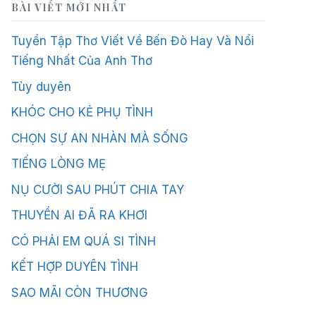
BÀI VIẾT MỚI NHẤT
Tuyển Tập Thơ Viết Về Bến Đò Hay Và Nổi
Tiếng Nhất Của Anh Thơ
Tùy duyên
KHÓC CHO KẺ PHỤ TÌNH
CHỌN SỰ AN NHÀN MÀ SỐNG
TIẾNG LÒNG MẸ
NỤ CƯỜI SAU PHÚT CHIA TAY
THUYỀN AI ĐÃ RA KHƠI
CÓ PHẢI EM QUÁ SI TÌNH
KẾT HỢP DUYÊN TÌNH
SAO MÃI CÒN THƯƠNG