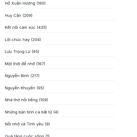
Hồ Xuân Hương
(160)
Huy Cận
(209)
Kết nối cảm xúc
(435)
Lời chúc hay
(204)
Lưu Trọng Lư
(95)
Một thời để nhớ
(167)
Nguyễn Bính
(217)
Nguyễn Khuyến
(95)
Nhà thơ nổi tiếng
(109)
Những bản tình ca bất tử
(4)
Nỗi nhớ và Tình yêu
(9)
Quà tặng cuôc sống
(1)