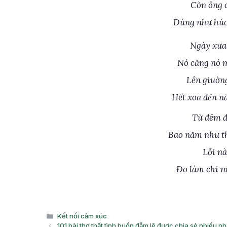
Còn ông d
Dùng như húc 
Ngày xưa
Nó căng nó m
Lên giuờn
Hết xoa đến n
Từ đêm đ
Bao năm như th
Lỗi nà
Đo làm chi n
Danh
Kết nối cảm xúc
mục
101 bài thơ thất tình buồn đẫm lệ được chia sẻ nhiều nh