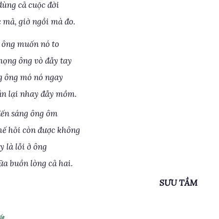
ùng cả cuộc đời
mả, giờ ngồi mà đo.
 ông muốn nó to
ọng ông vò đẫy tay
g ông mó nó ngay
ắn lại nhay đẫy mồm.
ến sáng ông ôm
ế hỏi còn được không
y là lỗi ở ông
ữa buồn lòng cả hai.
SƯU TẦM
ất