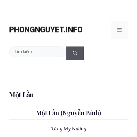
Chuyển
đến
PHONGNGUYET.INFO
Menu
nội
dung
Tìm
kiếm
cho:
Một Lần
Một Lần (Nguyễn Bính)
Tặng Mỵ Nương