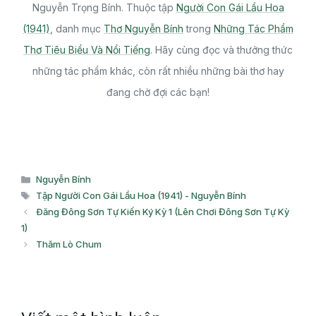
Nguyễn Trọng Bính. Thuộc tập
Người Con Gái Lầu Hoa
(1941)
, danh mục
Thơ Nguyễn Bính
trong
Những Tác Phẩm
Thơ Tiêu Biểu Và Nổi Tiếng
. Hãy cùng đọc và thưởng thức
những tác phẩm khác, còn rất nhiều những bài thơ hay
đang chờ đợi các bạn!
Danh
Nguyễn Bính
mục
Thẻ
Tập Người Con Gái Lầu Hoa (1941) - Nguyễn Bính
Ðăng Đông Sơn Tự Kiến Ký Kỳ 1 (Lên Chơi Đông Sơn Tự Kỳ
1)
Thăm Lò Chum