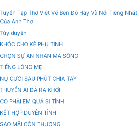
Tuyển Tập Thơ Viết Về Bến Đò Hay Và Nổi Tiếng Nhất
Của Anh Thơ
Tùy duyên
KHÓC CHO KẺ PHỤ TÌNH
CHỌN SỰ AN NHÀN MÀ SỐNG
TIẾNG LÒNG MẸ
NỤ CƯỜI SAU PHÚT CHIA TAY
THUYỀN AI ĐÃ RA KHƠI
CÓ PHẢI EM QUÁ SI TÌNH
KẾT HỢP DUYÊN TÌNH
SAO MÃI CÒN THƯƠNG