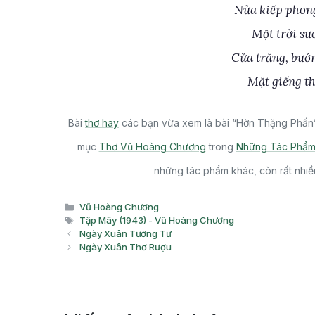
Nửa kiếp phong
Một trời sư
Cửa trăng, bướ
Mặt giếng th
Bài
thơ hay
các bạn vừa xem là bài “Hờn Thặng Phấn”
mục
Thơ Vũ Hoàng Chương
trong
Những Tác Phẩm 
những tác phẩm khác, còn rất nhiề
Danh
Vũ Hoàng Chương
mục
Thẻ
Tập Mây (1943) - Vũ Hoàng Chương
Ngày Xuân Tương Tư
Ngày Xuân Thơ Rượu