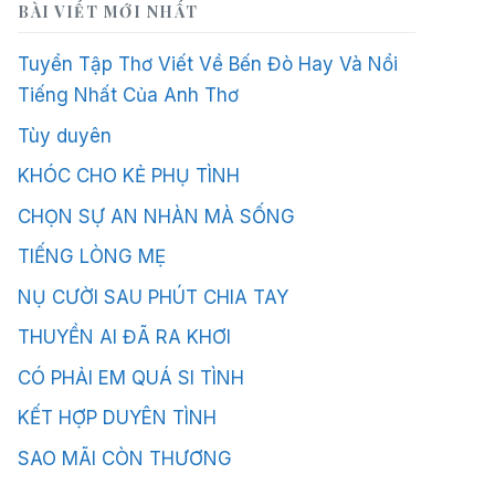
BÀI VIẾT MỚI NHẤT
Tuyển Tập Thơ Viết Về Bến Đò Hay Và Nổi
Tiếng Nhất Của Anh Thơ
Tùy duyên
KHÓC CHO KẺ PHỤ TÌNH
CHỌN SỰ AN NHÀN MÀ SỐNG
TIẾNG LÒNG MẸ
NỤ CƯỜI SAU PHÚT CHIA TAY
THUYỀN AI ĐÃ RA KHƠI
CÓ PHẢI EM QUÁ SI TÌNH
KẾT HỢP DUYÊN TÌNH
SAO MÃI CÒN THƯƠNG