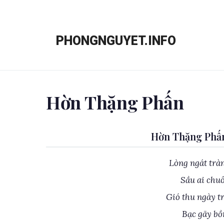
Chuyển
đến
PHONGNGUYET.INFO
nội
dung
Hờn Thặng Phấn
Hờn Thặng Phấ
Lòng ngát trà
Sầu ai chuô
Gió thu ngày t
Bạc gãy bồ