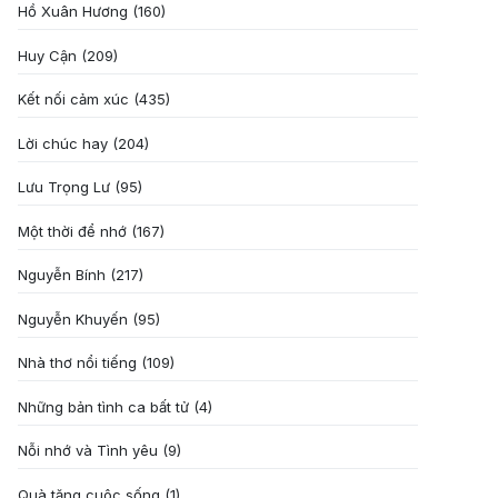
Hồ Xuân Hương
(160)
Huy Cận
(209)
Kết nối cảm xúc
(435)
Lời chúc hay
(204)
Lưu Trọng Lư
(95)
Một thời để nhớ
(167)
Nguyễn Bính
(217)
Nguyễn Khuyến
(95)
Nhà thơ nổi tiếng
(109)
Những bản tình ca bất tử
(4)
Nỗi nhớ và Tình yêu
(9)
Quà tặng cuôc sống
(1)