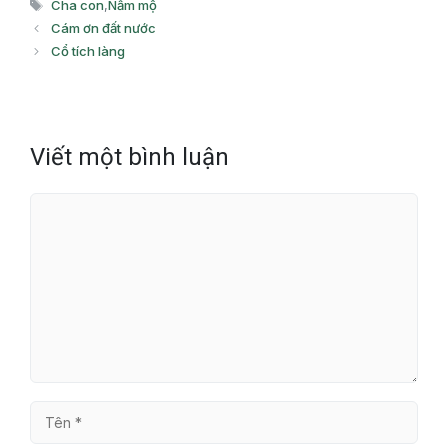
Thẻ
Cha con
,
Nấm mộ
Cám ơn đất nước
Cổ tích làng
Viết một bình luận
Bình
luận
Tên