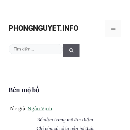
Chuyển
đến
PHONGNGUYET.INFO
Menu
nội
dung
Tìm
kiếm
cho:
Bên mộ bố
Tác giả:
Ngân Vịnh
Bố nằm trong mộ âm thầm
Chỉ còn có cỏ là gần bố thôi