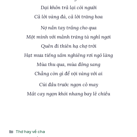
Dại khôn trả lại cõi người
Cả lời vàng đá, cả lời trăng hoa
Nợ nần tay trắng cho qua
Một mình với mảnh trăng tà nghỉ ngơi
Quên đi thiên hạ chợ trời
Hạt mưa tiếng sấm nghiêng rơi ngõ làng
Mùa thu qua, mùa đông sang
Chẳng còn gì để vội vàng với ai
Cúi đầu trước ngọn cỏ may
Mắt cay ngọn khói nhang bay lẻ chiều
Danh
Thơ hay về cha
mục