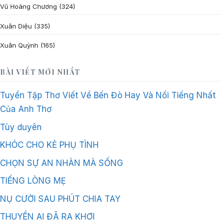
Vũ Hoàng Chương
(324)
Xuân Diệu
(335)
Xuân Quỳnh
(165)
BÀI VIẾT MỚI NHẤT
Tuyển Tập Thơ Viết Về Bến Đò Hay Và Nổi Tiếng Nhất
Của Anh Thơ
Tùy duyên
KHÓC CHO KẺ PHỤ TÌNH
CHỌN SỰ AN NHÀN MÀ SỐNG
TIẾNG LÒNG MẸ
NỤ CƯỜI SAU PHÚT CHIA TAY
THUYỀN AI ĐÃ RA KHƠI